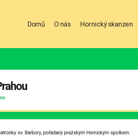
Domů
O nás
Hornický skanzen
Prahou
HOU
 patronky sv. Barbory, pořádaný pražským Hornickým spolkem.